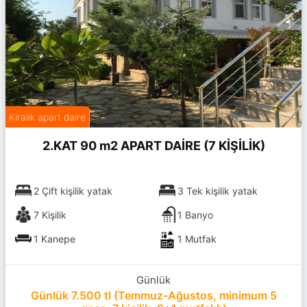
Kiralık apart daire
2.KAT 90 m2 APART DAİRE (7 KİŞİLİK)
2 Çift kişilik yatak
3 Tek kişilik yatak
7 Kişilik
1 Banyo
1 Kanepe
1 Mutfak
Günlük
Günlük 7.500 tl (Temmuz-Ağustos, minimum 5