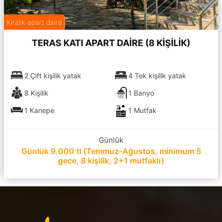
Kiralık apart daire
TERAS KATI APART DAİRE (8 KİŞİLİK)
2 Çift kişilik yatak
4 Tek kişilik yatak
8 Kişilik
1 Banyo
1 Kanepe
1 Mutfak
Günlük
Günlük 9.000 tl (Temmuz-Ağustos, minimum 5
gece, 8 kişilik, 2+1 mutfaklı)