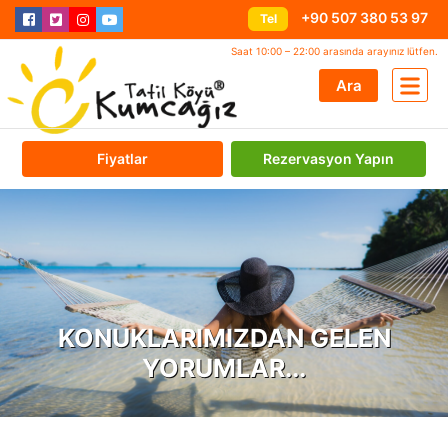
+90 507 380 53 97
Tel
Saat 10:00 – 22:00 arasında arayınız lütfen.
Ara
Fiyatlar
Rezervasyon Yapın
KONUKLARIMIZDAN GELEN
YORUMLAR...